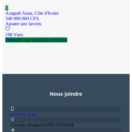
Azaguié Aoua, Côte d'Ivoire
340 000 000 CFA
Ajouter aux favoris
198 Vues
Démarrer une nouvelle recherche
Nous joindre
07.97.61.44.82
Cocody Abidjan/COTE D'IVOIRE