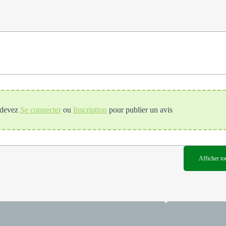
devez
Se connecter
ou
Inscription
pour publier un avis
Afficher to