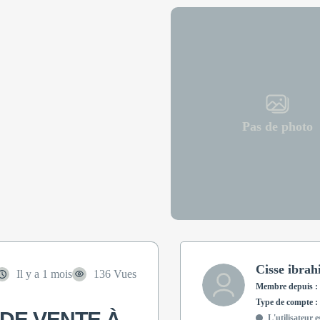
Pas de photo
Cisse ibra
Il y a 1 mois
136 Vues
Membre depuis : 
type de compte : 
 DE VENTE À
L'utilisateur e