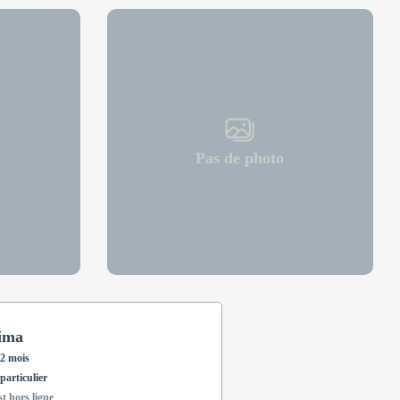
Pas de photo
hima
2 mois
particulier
st hors ligne