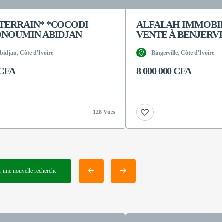
 TERRAIN* *COCODI
ALFALAH IMMOBIL
ONOUMIN ABIDJAN
VENTE À BENJERVI
idjan, Côte d'Ivoire
Bingerville, Côte d'Ivoire
 CFA
8 000 000 CFA
128 Vues
 une nouvelle recherche