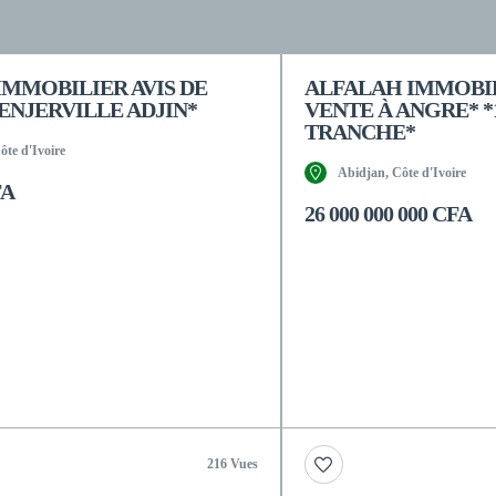
IMMOBILIER AVIS DE
ALFALAH IMMOBIL
ENJERVILLE ADJIN*
VENTE À ANGRE* *
TRANCHE*
Côte d'Ivoire
Abidjan, Côte d'Ivoire
FA
26 000 000 000 CFA
216 Vues