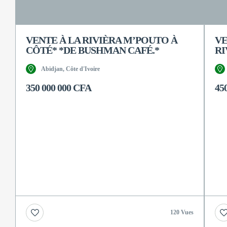
VENTE À LA RIVIÈRA M’POUTO À
VE
CÔTÉ* *DE BUSHMAN CAFÉ.*
RI
Abidjan, Côte d'Ivoire
350 000 000 CFA
45
120 Vues