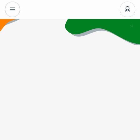
Se
Inscription
connecter
👁️