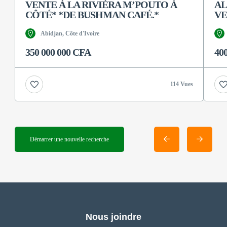
VENTE À LA RIVIÈRA M’POUTO À
AL
CÔTÉ* *DE BUSHMAN CAFÉ.*
VE
Abidjan, Côte d'Ivoire
350 000 000 CFA
40
114 Vues
Démarrer une nouvelle recherche
Nous joindre