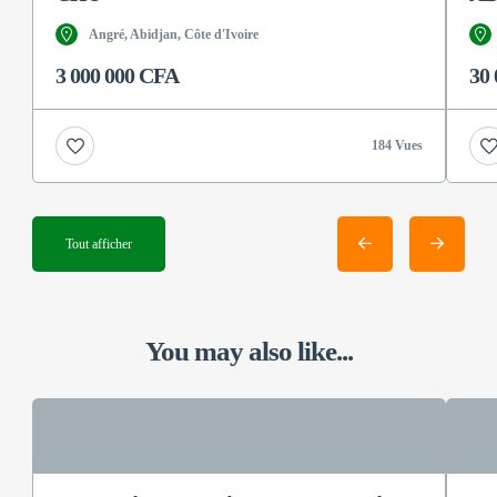
Angré, Abidjan, Côte d'Ivoire
3 000 000 CFA
30
184 Vues
Tout afficher
You may also like...