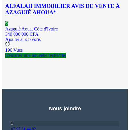
ALFALAH IMMOBILIER AVIS DE VENTE À
AZAGUIÉ AHOUA*
Azaguié Aoua, Côte d'Ivoire
340 000 000 CFA
Ajouter aux favoris
196 Vues
Démarrer une nouvelle recherche
Nous joindre
07.97.61.44.82