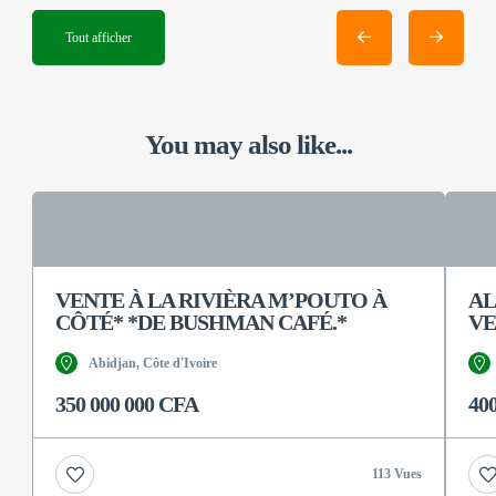
Tout afficher
You may also like...
VENTE À LA RIVIÈRA M’POUTO À
AL
CÔTÉ* *DE BUSHMAN CAFÉ.*
VE
Abidjan, Côte d'Ivoire
350 000 000 CFA
40
113 Vues