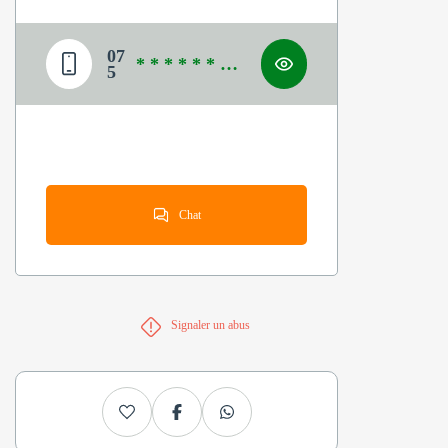
07
* * * * * * * *
5
*
Chat
Signaler un abus