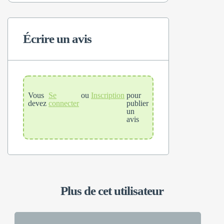
Écrire un avis
Vous
Se
ou
Inscription
pour
devez
connecter
publier
un
avis
Plus de cet utilisateur