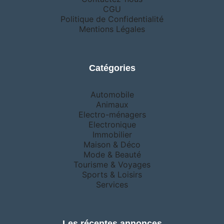
CGU
Politique de Confidentialité
Mentions Légales
Catégories
Automobile
Animaux
Electro-ménagers
Electronique
Immobilier
Maison & Déco
Mode & Beauté
Tourisme & Voyages
Sports & Loisirs
Services
Les récentes annonces