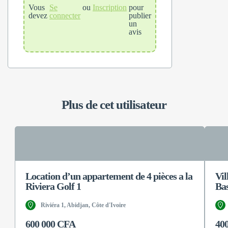
Vous
Se
ou
Inscription
pour
devez
connecter
publier
un
avis
Plus de cet utilisateur
Location d’un appartement de 4 pièces a la
Vil
Riviera Golf 1
Ba
Riviéra 1, Abidjan, Côte d'Ivoire
600 000 CFA
40