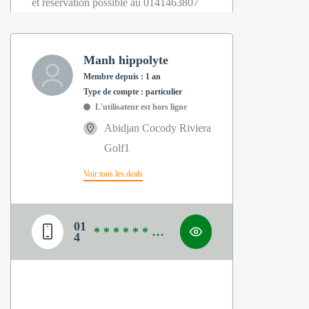
et réservation possible au 0141463807
Manh hippolyte
Membre depuis : 1 an
type de compte : particulier
L'utilisateur est hors ligne
Abidjan Cocody Riviera
Golf1
Voir tous les deals
01
* * * * * * * *
4
*