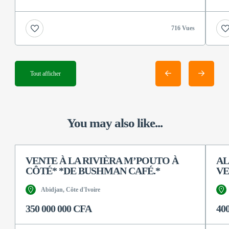
716 Vues
Tout afficher
You may also like...
VENTE À LA RIVIÈRA M’POUTO À
AL
CÔTÉ* *DE BUSHMAN CAFÉ.*
VE
Abidjan, Côte d'Ivoire
350 000 000 CFA
40