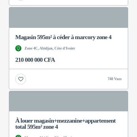
Magasin 595m² à céder à marcory zone 4
Zone 4C, Abidjan, Côte d'Ivoire
210 000 000 CFA
740 Vues
À louer magasin+mezzanine+appartement
total 595m² zone 4