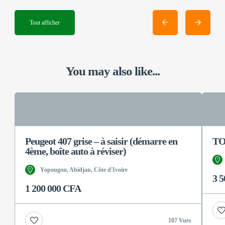
Tout afficher
You may also like...
Peugeot 407 grise – à saisir (démarre en
T
4ème, boîte auto à réviser)
Yopougon, Abidjan, Côte d'Ivoire
3 
1 200 000 CFA
107 Vues