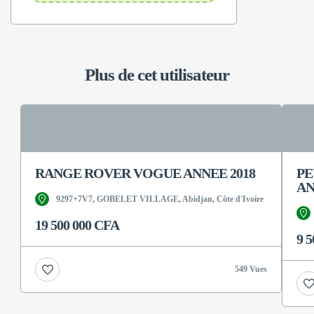
Plus de cet utilisateur
RANGE ROVER VOGUE ANNEE 2018
PE
AN
9297+7V7, GOBELET VILLAGE, Abidjan, Côte d'Ivoire
19 500 000 CFA
9 
549 Vues