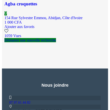
Agba croquettes
154 Rue Sylvestre Emmou, Abidjan, Côte d'Ivoire
1 000 CFA
Ajouter aux favoris
1059 Vues
Démarrer une nouvelle recherche
Nous joindre
07.97.61.44.82