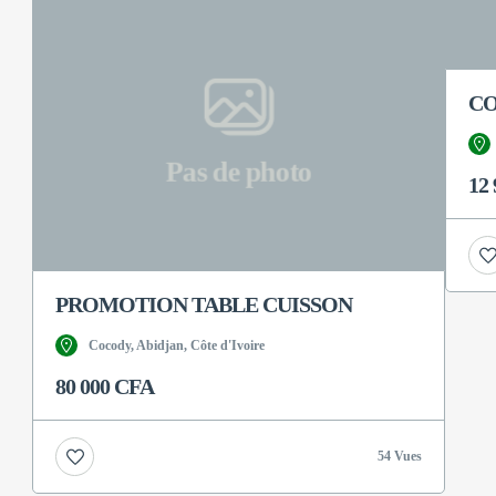
CO
Pas de photo
12
PROMOTION TABLE CUISSON
Cocody, Abidjan, Côte d'Ivoire
80 000 CFA
54 Vues