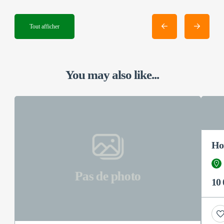
Tout afficher
You may also like...
Hor
Pas de photo
10