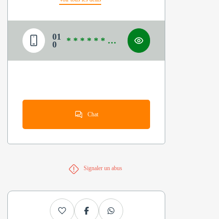
01
* * * * * * * *
0
*
Chat
Signaler un abus