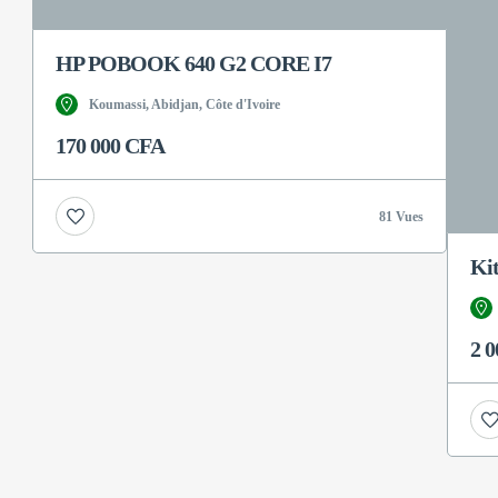
HP POBOOK 640 G2 CORE I7
Koumassi, Abidjan, Côte d'Ivoire
170 000 CFA
81 Vues
Kit
2 