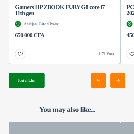
Gamers HP ZBOOK FURY G8 core i7
PC
11th gen
20
Abidjan, Côte d'Ivoire
650 000 CFA
45
1171 Vues
Tout afficher
You may also like...