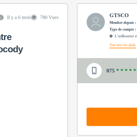
GTSCO
Il y a 6 mois
780 Vues
Membre depuis : 
type de compte : 
tre
L'utilisateur e
Voir tous les deals
ocody
075
* * * * *