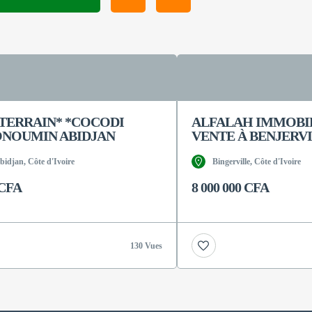
 TERRAIN* *COCODI
ALFALAH IMMOBIL
ONOUMIN ABIDJAN
VENTE À BENJERVI
idjan, Côte d'Ivoire
Bingerville, Côte d'Ivoire
 CFA
8 000 000 CFA
130 Vues