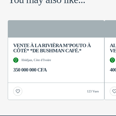
VENTE À LA RIVIÈRA M’POUTO À
AL
CÔTÉ* *DE BUSHMAN CAFÉ.*
VE
Abidjan, Côte d'Ivoire
350 000 000 CFA
40
123 Vues