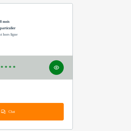
8 mois
particulier
st hors ligne
 * * * *
Chat