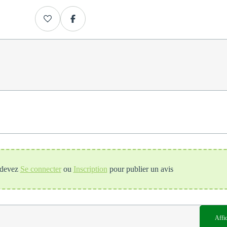
devez
Se connecter
ou
Inscription
pour publier un avis
Affi