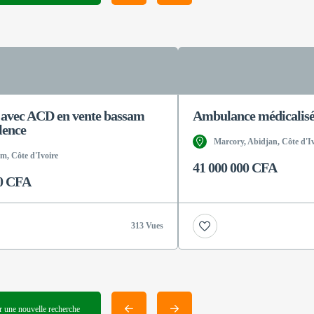
 avec ACD en vente bassam
Ambulance médicalisé
lence
Marcory, Abidjan, Côte d'Iv
, Côte d'Ivoire
41 000 000 CFA
00 CFA
313 Vues
 une nouvelle recherche