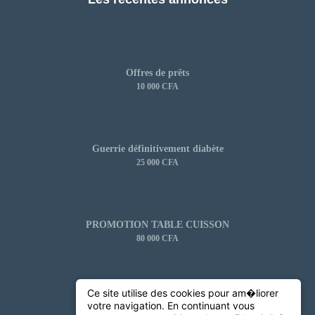
Offres de prêts
10 000 CFA
Guerrie définitivement diabète
25 000 CFA
PROMOTION TABLE CUISSON
80 000 CFA
Ce site utilise des cookies pour am�liorer
HP POBOOK 640 G2 CORE I7
votre navigation. En continuant vous
170 000 CFA