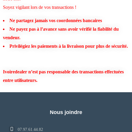
Soyez vigilant lors de vos transactions !
Ne partagez jamais vos coordonnées bancaires
Ne payez pas à l’avance sans avoir vérifié la fiabilité du
vendeur.
Privilégiez les paiements à la livraison pour plus de sécurité.
Ivoiredealer
n’est pas responsable des transactions
effectuées
entre utilisateurs.
Nous joindre
07.97.61.44.82