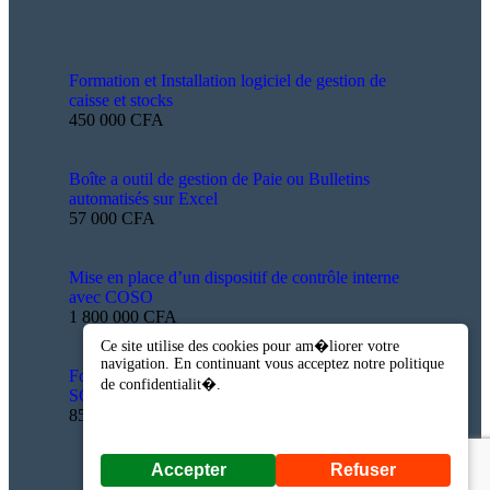
Formation et Installation logiciel de gestion de
caisse et stocks
450 000 CFA
Boîte a outil de gestion de Paie ou Bulletins
automatisés sur Excel
57 000 CFA
Mise en place d’un dispositif de contrôle interne
avec COSO
1 800 000 CFA
Ce site utilise des cookies pour am�liorer votre
navigation. En continuant vous acceptez notre politique
Formation aux techniques d’analyse des données
de confidentialit�.
SQL+Sage+Excel+Power BI
850 000 CFA
Accepter
Refuser