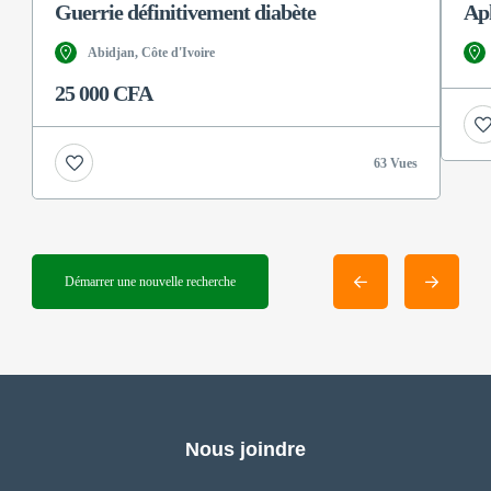
Guerrie définitivement diabète
Ap
Abidjan, Côte d'Ivoire
25 000 CFA
63 Vues
Démarrer une nouvelle recherche
Nous joindre