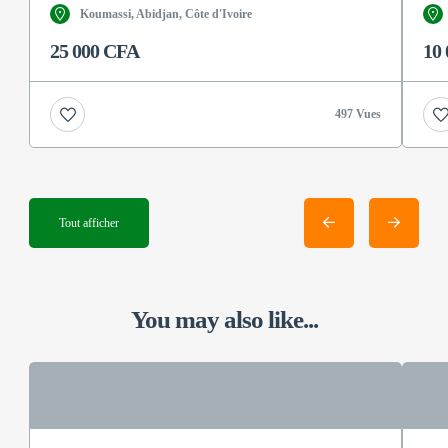
Koumassi, Abidjan, Côte d'Ivoire
25 000 CFA
10
497 Vues
Tout afficher
You may also like...