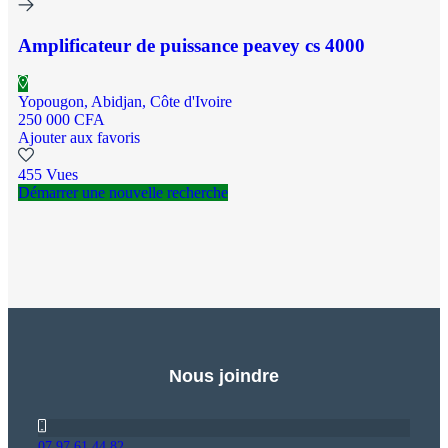
Amplificateur de puissance peavey cs 4000
Yopougon, Abidjan, Côte d'Ivoire
250 000 CFA
Ajouter aux favoris
455 Vues
Démarrer une nouvelle recherche
Nous joindre
07.97.61.44.82