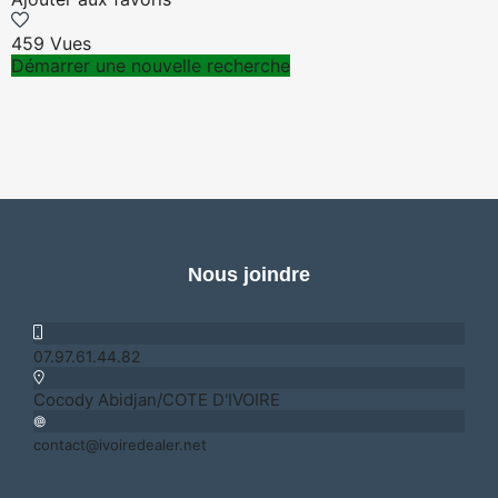
459 Vues
Démarrer une nouvelle recherche
Nous joindre
07.97.61.44.82
Cocody Abidjan/COTE D'IVOIRE
contact@ivoiredealer.net