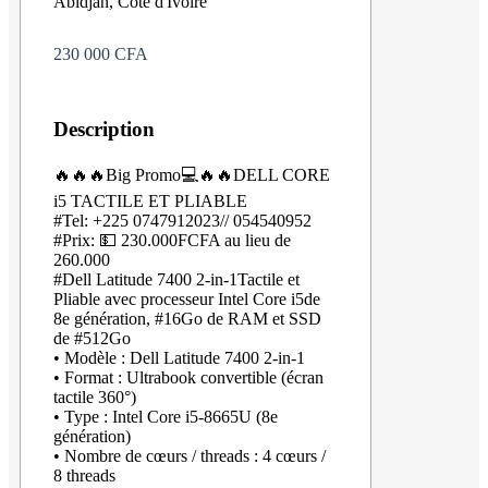
Abidjan, Côte d'Ivoire
230 000 CFA
Description
🔥🔥🔥Big Promo💻🔥🔥DELL CORE
i5 TACTILE ET PLIABLE
#Tel: +225 0747912023// 054540952
#Prix: 💵 230.000FCFA au lieu de
260.000
#Dell Latitude 7400 2-in-1Tactile et
Pliable avec processeur Intel Core i5de
8e génération, #16Go de RAM et SSD
de #512Go
• Modèle : Dell Latitude 7400 2-in-1
• Format : Ultrabook convertible (écran
tactile 360°)
• Type : Intel Core i5-8665U (8e
génération)
• Nombre de cœurs / threads : 4 cœurs /
8 threads