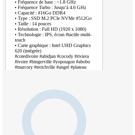
• Fréquence de base : ~1.8 GHz
• Fréquence Turbo : Jusqu’à 4.6 GHz
• Capacité : #16Go DDR4
• Type : SSD M.2 PCIe NVMe #512Go
• Taille : 14 pouces
• Résolution : Full HD (1920 x 1080)
• Technologie : IPS, écran #tactile multi-
touch
• Carte graphique : Intel UHD Graphics
620 (intégrée)
#cotedivoire #abidjan #cocody #riviera
#ivoire #bingerville #yopougon #abobo
#marcory #treichville #angré #plateau